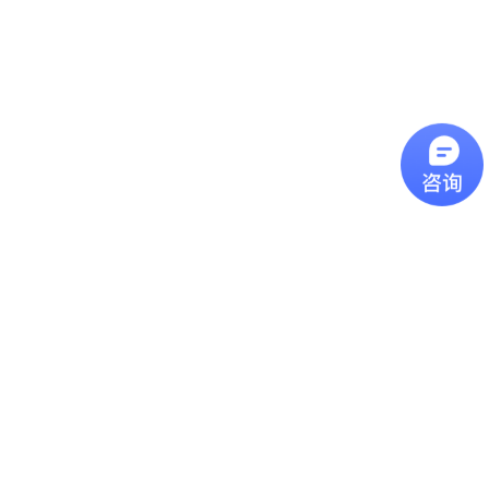
辨率： D/S
紅外線測溫原理：鏡頭
解析度 D/S 過去曾有
許多客戶詢問我們的產
品該如何挑選型號，今
近焦红外测温仪
天這一篇主要是介紹我
們產品型錄上的光學路
近焦紅外線測溫儀近焦
徑圖，其數字代表意義
型號的紅外線測溫儀可
為何。圖片上的
用於測量小至1 mm的物
D(Distance)代表紅外線
體，可用在查找電氣機
測溫儀到被測物的距
远距离镜头红外测温仪
版和其他小物體的故
離，S(Spot Size)代表測
障。
遠距離鏡頭紅外線測溫
量點的直徑，如果依照
儀远焦距红外测温仪推
上圖距離 300mm為範
荐,最远可测15米外目标
例，就代表測量點為一
温度, 温度范围:0-
個直徑20mm的圓大
特别关键的 “发射率”
1300℃ ,高分辨率配合
小。計算方
FF镜头促使无论多远距
特别关键的 “发射率”发
式： D:S=15...
离,测量目标光斑都不会