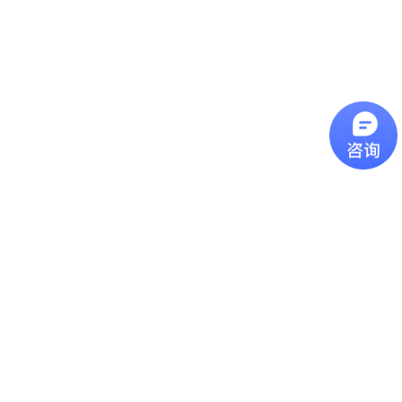
辨率： D/S
紅外線測溫原理：鏡頭
解析度 D/S 過去曾有
許多客戶詢問我們的產
品該如何挑選型號，今
近焦红外测温仪
天這一篇主要是介紹我
們產品型錄上的光學路
近焦紅外線測溫儀近焦
徑圖，其數字代表意義
型號的紅外線測溫儀可
為何。圖片上的
用於測量小至1 mm的物
D(Distance)代表紅外線
體，可用在查找電氣機
測溫儀到被測物的距
远距离镜头红外测温仪
版和其他小物體的故
離，S(Spot Size)代表測
障。
遠距離鏡頭紅外線測溫
量點的直徑，如果依照
儀远焦距红外测温仪推
上圖距離 300mm為範
荐,最远可测15米外目标
例，就代表測量點為一
温度, 温度范围:0-
個直徑20mm的圓大
特别关键的 “发射率”
1300℃ ,高分辨率配合
小。計算方
FF镜头促使无论多远距
特别关键的 “发射率”发
式： D:S=15...
离,测量目标光斑都不会