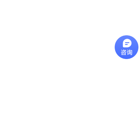
辨率： D/S
紅外線測溫原理：鏡頭
解析度 D/S 過去曾有
許多客戶詢問我們的產
品該如何挑選型號，今
近焦红外测温仪
天這一篇主要是介紹我
們產品型錄上的光學路
近焦紅外線測溫儀近焦
徑圖，其數字代表意義
型號的紅外線測溫儀可
為何。圖片上的
用於測量小至1 mm的物
D(Distance)代表紅外線
體，可用在查找電氣機
測溫儀到被測物的距
远距离镜头红外测温仪
版和其他小物體的故
離，S(Spot Size)代表測
障。
遠距離鏡頭紅外線測溫
量點的直徑，如果依照
儀远焦距红外测温仪推
上圖距離 300mm為範
荐,最远可测15米外目标
例，就代表測量點為一
温度, 温度范围:0-
個直徑20mm的圓大
特别关键的 “发射率”
1300℃ ,高分辨率配合
小。計算方
FF镜头促使无论多远距
特别关键的 “发射率”发
式： D:S=15...
离,测量目标光斑都不会