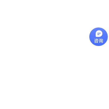
辨率： D/S
紅外線測溫原理：鏡頭
解析度 D/S 過去曾有
許多客戶詢問我們的產
品該如何挑選型號，今
近焦红外测温仪
天這一篇主要是介紹我
們產品型錄上的光學路
近焦紅外線測溫儀近焦
徑圖，其數字代表意義
型號的紅外線測溫儀可
為何。圖片上的
用於測量小至1 mm的物
D(Distance)代表紅外線
體，可用在查找電氣機
測溫儀到被測物的距
远距离镜头红外测温仪
版和其他小物體的故
離，S(Spot Size)代表測
障。
遠距離鏡頭紅外線測溫
量點的直徑，如果依照
儀远焦距红外测温仪推
上圖距離 300mm為範
荐,最远可测15米外目标
例，就代表測量點為一
温度, 温度范围:0-
個直徑20mm的圓大
特别关键的 “发射率”
1300℃ ,高分辨率配合
小。計算方
FF镜头促使无论多远距
特别关键的 “发射率”发
式： D:S=15...
离,测量目标光斑都不会