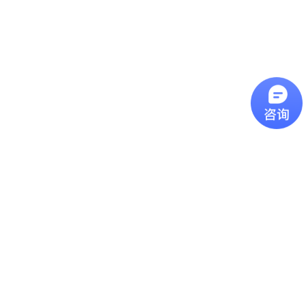
辨率： D/S
紅外線測溫原理：鏡頭
解析度 D/S 過去曾有
許多客戶詢問我們的產
品該如何挑選型號，今
近焦红外测温仪
天這一篇主要是介紹我
們產品型錄上的光學路
近焦紅外線測溫儀近焦
徑圖，其數字代表意義
型號的紅外線測溫儀可
為何。圖片上的
用於測量小至1 mm的物
D(Distance)代表紅外線
體，可用在查找電氣機
測溫儀到被測物的距
远距离镜头红外测温仪
版和其他小物體的故
離，S(Spot Size)代表測
障。
遠距離鏡頭紅外線測溫
量點的直徑，如果依照
儀远焦距红外测温仪推
上圖距離 300mm為範
荐,最远可测15米外目标
例，就代表測量點為一
温度, 温度范围:0-
個直徑20mm的圓大
特别关键的 “发射率”
1300℃ ,高分辨率配合
小。計算方
FF镜头促使无论多远距
特别关键的 “发射率”发
式： D:S=15...
离,测量目标光斑都不会