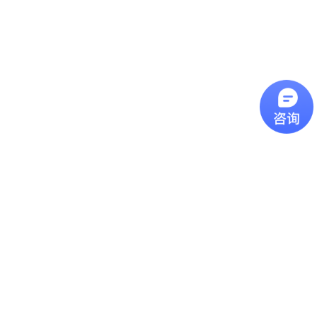
辨率： D/S
紅外線測溫原理：鏡頭
解析度 D/S 過去曾有
許多客戶詢問我們的產
品該如何挑選型號，今
近焦红外测温仪
天這一篇主要是介紹我
們產品型錄上的光學路
近焦紅外線測溫儀近焦
徑圖，其數字代表意義
型號的紅外線測溫儀可
為何。圖片上的
用於測量小至1 mm的物
D(Distance)代表紅外線
體，可用在查找電氣機
測溫儀到被測物的距
远距离镜头红外测温仪
版和其他小物體的故
離，S(Spot Size)代表測
障。
遠距離鏡頭紅外線測溫
量點的直徑，如果依照
儀远焦距红外测温仪推
上圖距離 300mm為範
荐,最远可测15米外目标
例，就代表測量點為一
温度, 温度范围:0-
個直徑20mm的圓大
特别关键的 “发射率”
1300℃ ,高分辨率配合
小。計算方
FF镜头促使无论多远距
特别关键的 “发射率”发
式： D:S=15...
离,测量目标光斑都不会