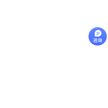
辨率： D/S
紅外線測溫原理：鏡頭
解析度 D/S 過去曾有
許多客戶詢問我們的產
品該如何挑選型號，今
近焦红外测温仪
天這一篇主要是介紹我
們產品型錄上的光學路
近焦紅外線測溫儀近焦
徑圖，其數字代表意義
型號的紅外線測溫儀可
為何。圖片上的
用於測量小至1 mm的物
D(Distance)代表紅外線
體，可用在查找電氣機
測溫儀到被測物的距
远距离镜头红外测温仪
版和其他小物體的故
離，S(Spot Size)代表測
障。
遠距離鏡頭紅外線測溫
量點的直徑，如果依照
儀远焦距红外测温仪推
上圖距離 300mm為範
荐,最远可测15米外目标
例，就代表測量點為一
温度, 温度范围:0-
個直徑20mm的圓大
特别关键的 “发射率”
1300℃ ,高分辨率配合
小。計算方
FF镜头促使无论多远距
特别关键的 “发射率”发
式： D:S=15...
离,测量目标光斑都不会