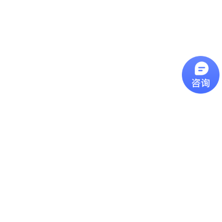
辨率： D/S
紅外線測溫原理：鏡頭
解析度 D/S 過去曾有
許多客戶詢問我們的產
品該如何挑選型號，今
近焦红外测温仪
天這一篇主要是介紹我
們產品型錄上的光學路
近焦紅外線測溫儀近焦
徑圖，其數字代表意義
型號的紅外線測溫儀可
為何。圖片上的
用於測量小至1 mm的物
D(Distance)代表紅外線
體，可用在查找電氣機
測溫儀到被測物的距
远距离镜头红外测温仪
版和其他小物體的故
離，S(Spot Size)代表測
障。
遠距離鏡頭紅外線測溫
量點的直徑，如果依照
儀远焦距红外测温仪推
上圖距離 300mm為範
荐,最远可测15米外目标
例，就代表測量點為一
温度, 温度范围:0-
個直徑20mm的圓大
特别关键的 “发射率”
1300℃ ,高分辨率配合
小。計算方
FF镜头促使无论多远距
特别关键的 “发射率”发
式： D:S=15...
离,测量目标光斑都不会