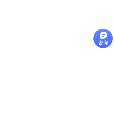
辨率： D/S
紅外線測溫原理：鏡頭
解析度 D/S 過去曾有
許多客戶詢問我們的產
品該如何挑選型號，今
近焦红外测温仪
天這一篇主要是介紹我
們產品型錄上的光學路
近焦紅外線測溫儀近焦
徑圖，其數字代表意義
型號的紅外線測溫儀可
為何。圖片上的
用於測量小至1 mm的物
D(Distance)代表紅外線
體，可用在查找電氣機
測溫儀到被測物的距
远距离镜头红外测温仪
版和其他小物體的故
離，S(Spot Size)代表測
障。
遠距離鏡頭紅外線測溫
量點的直徑，如果依照
儀远焦距红外测温仪推
上圖距離 300mm為範
荐,最远可测15米外目标
例，就代表測量點為一
温度, 温度范围:0-
個直徑20mm的圓大
特别关键的 “发射率”
1300℃ ,高分辨率配合
小。計算方
FF镜头促使无论多远距
特别关键的 “发射率”发
式： D:S=15...
离,测量目标光斑都不会