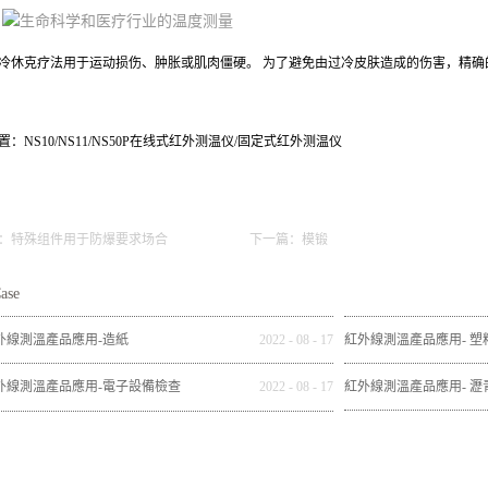
冷休克疗法用于运动损伤、肿胀或肌肉僵硬。 为了避免由过冷皮肤造成的伤害，精
置：
NS10/NS11/NS50P在线式红外测温仪/固定式红外测温仪
：
特殊组件用于防爆要求场合
下一篇：
模锻
ase
外線測溫產品應用-造紙
2022
-
08
-
17
紅外線測溫產品應用- 塑
外線測溫產品應用-電子設備檢查
2022
-
08
-
17
紅外線測溫產品應用- 瀝