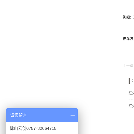
例如：
推荐装
上一篇
C
紅
紅
请您留言
佛山云创0757-82664715